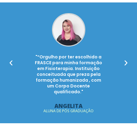
cente de
"“Orgulho por ter escolhido a
"Ingressa
uma
FRASCE para minha formação
das mel
 próxima
em Fisioterapia. Instituição
minha v
eguem me
conceituada que preza pela
uma ba
nquilidade
formação humanizada , com
informaç
 escolha
um Corpo Docente
nos
 FRASCE!"
qualificado."
intensam
VEDO
ANGELITA
LET
SIOTERAPIA
ALUNA DE PÓS GRADUAÇÃO
ALUNA