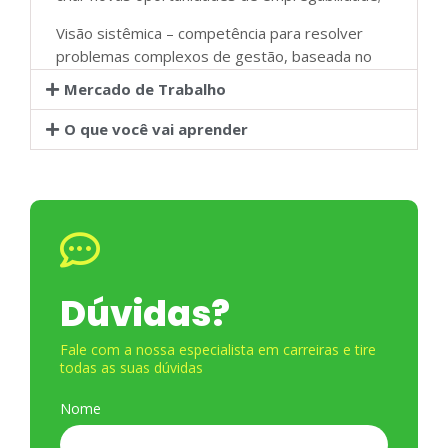
Visão sistêmica – competência para resolver
problemas complexos de gestão, baseada no
domínio integrado do conhecimento e dos
Mercado de Trabalho
instrumentos e ferramentas de apoio à tomada
de decisões no ambiente sócio organizacional.
O que você vai aprender
Dúvidas?
Fale com a nossa especialista em carreiras e tire
todas as suas dúvidas
Nome