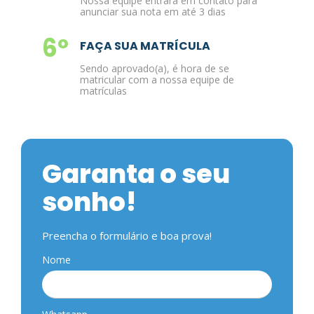
Nossa equipe entrará em contato para
anunciar sua nota em até 3 dias
6º
FAÇA SUA MATRÍCULA
Sendo aprovado(a), é hora de se
matricular com a nossa equipe de
matrículas
Garanta o seu
sonho!
Preencha o formulário e boa prova!
Nome