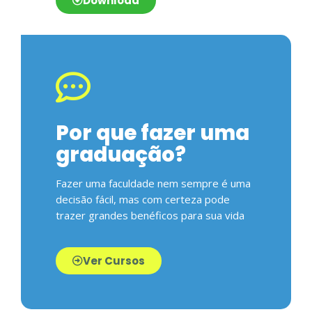
Download
Por que fazer uma
graduação?
Fazer uma faculdade nem sempre é uma
decisão fácil, mas com certeza pode
trazer grandes benéficos para sua vida
Ver Cursos