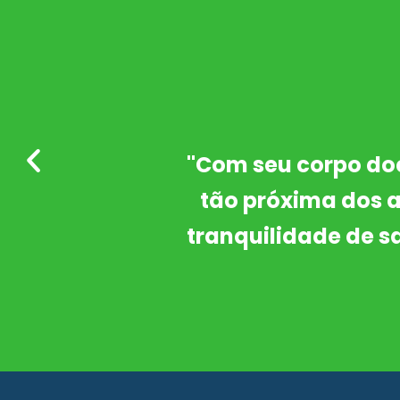
coordenação
"Orgulho por ter e
orcionar a
em Fisioterapia. 
 ao escolher
formação hum