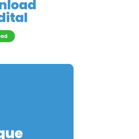
nload
dital
oad
 que