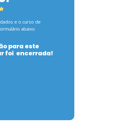

 dados e o curso de
formulário abaixo
ão para este
ar foi encerrada!