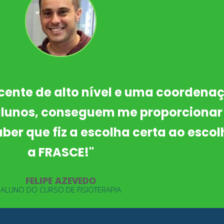
scolhido a FRASCE para minha forma
Instituição conceituada que preza pe
anizada , com um Corpo Docente
qualificado."
ANGELITA
ALUNA DE PÓS GRADUAÇÃO