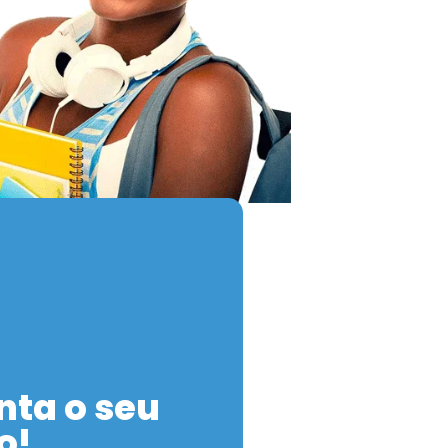
nta o seu
o!