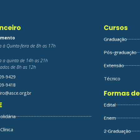
nceiro
Cursos
imento
Graduação
 à Quinta-feira de 8h as 17h
Pós-graduação
 a quinta de 14h as 21h
Extensão
ados de 8h as 12h
209-9429
Técnico
209-9418
Formas de
iro@asce.org.br
E
Edital
olidária
Enem
Clínica
2 Graduação