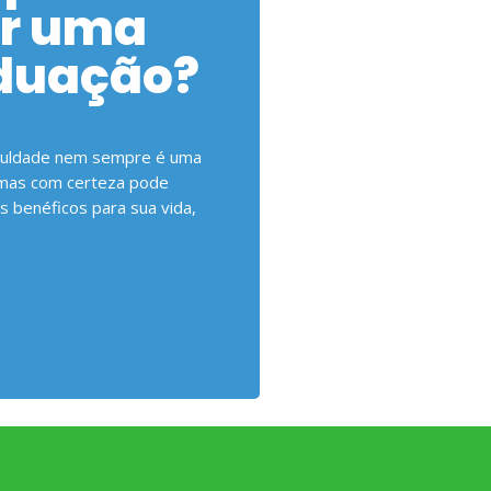
er uma
duação?
culdade nem sempre é uma
, mas com certeza pode
s benéficos para sua vida,