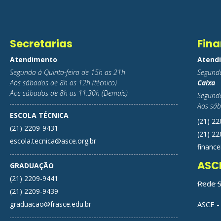
Secretarias
Fina
Atendimento
Atend
Segunda à Quinta-feira de 15h as 21h
Segunda
Aos sábados de 8h as 12h (técnico)
Caixa
Aos sábados de 8h as 11:30h (Demais)
Segunda
Aos sáb
ESCOLA TÉCNICA
(21) 2
(21) 2209-9431
(21) 2
escola.tecnica@asce.org.br
finance
ASC
GRADUAÇÃO
(21) 2209-9441
Rede S
(21) 2209-9439
graduacao@frasce.edu.br
ASCE - 