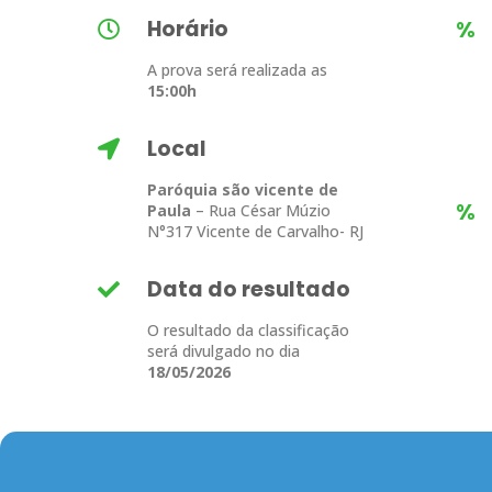
Horário
%
A prova será realizada as
15:00h
Local
Paróquia são vicente de
%
Paula
– Rua César Múzio
N°317 Vicente de Carvalho- RJ
Data do resultado
O resultado da classificação
será divulgado no dia
18/05/2026