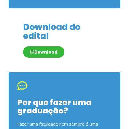
Download do
edital
Download
Por que fazer uma
graduação?
Fazer uma faculdade nem sempre é uma