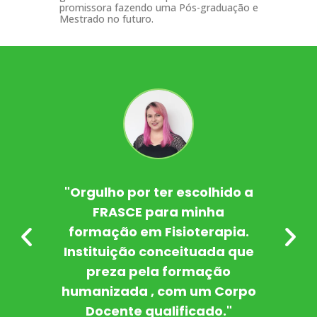
promissora fazendo uma Pós-graduação e
Mestrado no futuro.
de
"Orgulho por ter escolhido a
FRASCE para minha
u
ma
formação em Fisioterapia.
da
me
Instituição conceituada que
preza pela formação
i
ue
humanizada , com um Corpo
Docente qualificado."
i