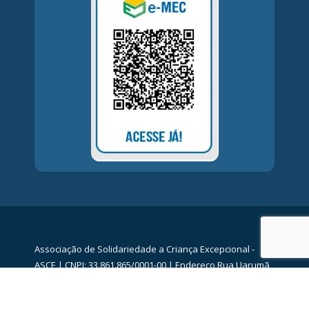
Associação de Solidariedade a Criança Excepcional -
ASCE | CNPJ: 33.861.865/0001-00 | Endereço Rua Uarumã,
80 - Higienópolis/RJ