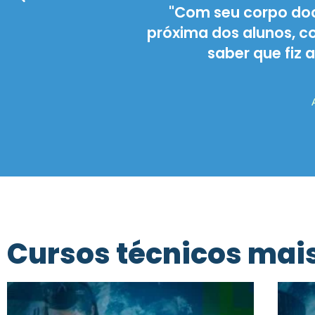
nação tão
"“Orgulho por ter 
quilidade de
Fisioterapia. Insti
CE!"
humanizada ,
Cursos técnicos mai