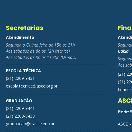
Secretarias
Fina
Atendimento
Atend
Segunda à Quinta-feira de 15h as 21h
Segunda
Aos sábados de 8h as 12h (técnico)
Caixa
Aos sábados de 8h as 11:30h (Demais)
Segunda
Aos sáb
ESCOLA TÉCNICA
(21) 2
(21) 2209-9431
(21) 2
escola.tecnica@asce.org.br
finance
ASC
GRADUAÇÃO
(21) 2209-9441
Rede S
(21) 2209-9439
graduacao@frasce.edu.br
ASCE - 