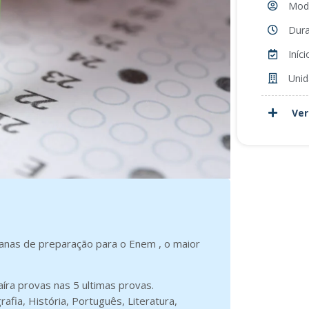
Moda
Dura
Iníc
Unid
Ve
nas de preparação para o Enem , o maior
aíra provas nas 5 ultimas provas.
afia, História, Português, Literatura,