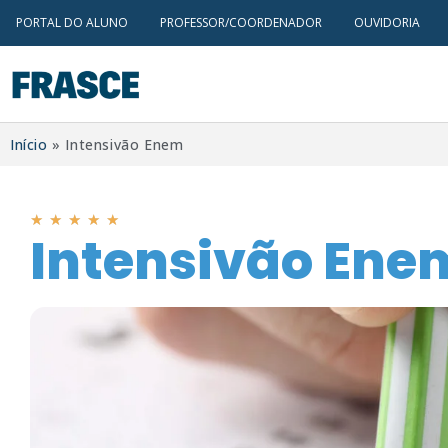
PORTAL DO ALUNO
PROFESSOR/COORDENADOR
OUVIDORIA
Início
»
Intensivão Enem
★
★
★
★
★
Intensivão Ene