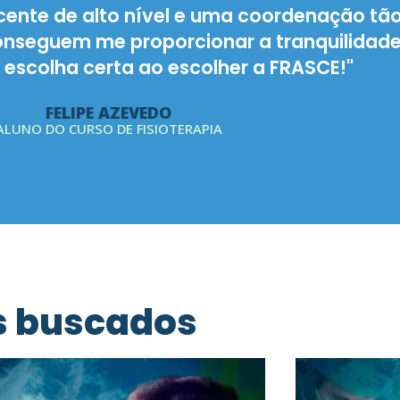
escolhido a FRASCE para minha formação e
tuição conceituada que preza pela formaçã
 com um Corpo Docente qualificado."
ANGELITA
ALUNA DE PÓS GRADUAÇÃO
s buscados