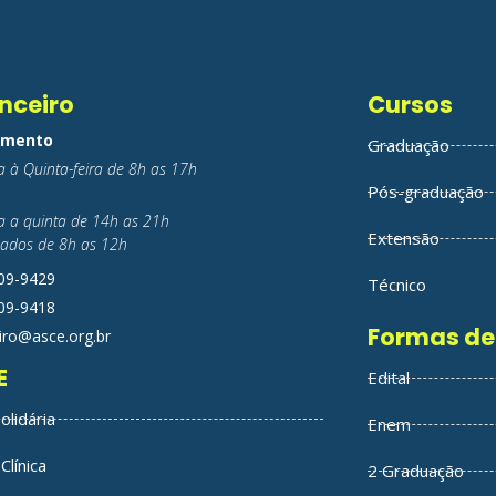
nceiro
Cursos
imento
Graduação
 à Quinta-feira de 8h as 17h
Pós-graduação
 a quinta de 14h as 21h
Extensão
ados de 8h as 12h
209-9429
Técnico
209-9418
Formas de
iro@asce.org.br
E
Edital
olidária
Enem
Clínica
2 Graduação